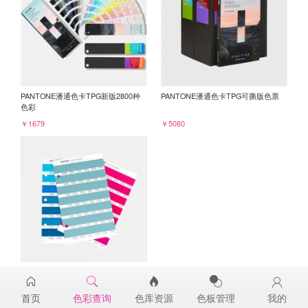
PANTONE潘通色卡TPG新版2800种
PANTONE潘通色卡TPG可撕版色票
色彩
￥1679
￥5080
PANTONE TPG单张色票纸版-补充页
15-4715TPG
首页
色彩查询
色库资源
色板管理
我的
￥98