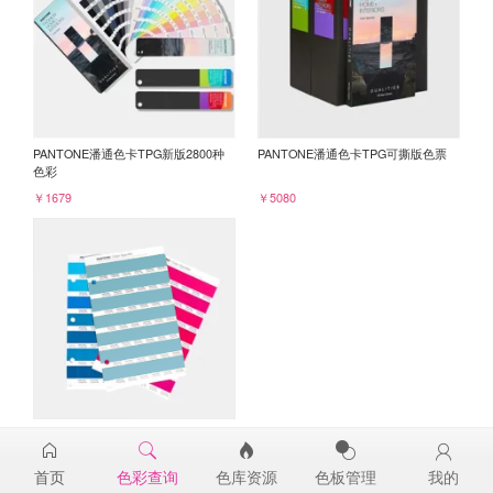
PANTONE潘通色卡TPG新版2800种
PANTONE潘通色卡TPG可撕版色票
色彩
￥1679
￥5080
PANTONE TPG单张色票纸版-补充页
15-4712TPG
首页
色彩查询
色库资源
色板管理
我的
￥98