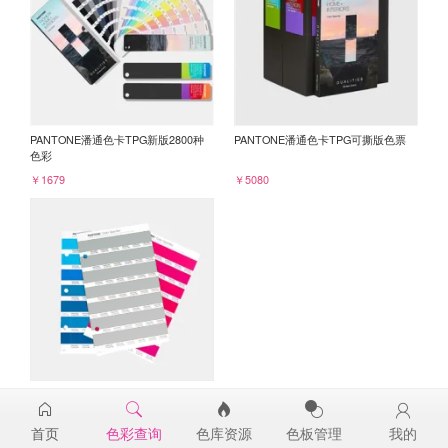
PANTONE潘通色卡TPG新版2800种
PANTONE潘通色卡TPG可撕版色票
色彩
￥1679
￥5080
PANTONE TPG单张色票纸版-补充页
15-4702TPG
首页
色彩查询
色库资源
色板管理
我的
￥98