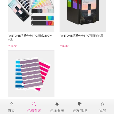
PANTONE潘通色卡TPG新版2800种
PANTONE潘通色卡TPG可撕版色票
色彩
￥1679
￥5080
PANTONE TPG单张色票纸版-补充页
18-3418TPG
首页
色彩查询
色库资源
色板管理
我的
￥98