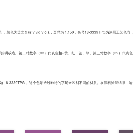
的色号 ，颜色为英文名称 Vivid Viola，页码为 1.150，色号18-3339TPG为
明或暗。第二对数字（33）代表色相--黄、红、蓝、绿。第三对数字（39）代表色彩的彩度。而T
8-3339TPG 。这个色彩透过独特的字尾来区别不同的材质。在漆料涂层纸版，这个色号是