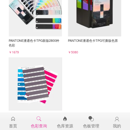
PANTONE潘通色卡TPG新版2800种
PANTONE潘通色卡TPG可撕版色票
色彩
￥1679
￥5080
PANTONE TPG单张色票纸版-补充页
18-3410TPG
首页
色彩查询
色库资源
色板管理
我的
￥98