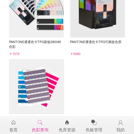
PANTONE潘通色卡TPG新版2800种
PANTONE潘通色卡TPG可撕版色票
色彩
￥1679
￥5080
PANTONE TPG单张色票纸版-补充页
18-3513TPG
首页
色彩查询
色库资源
色板管理
我的
￥98