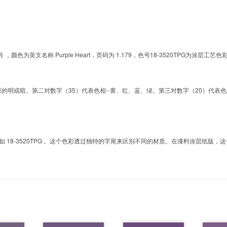
的色号 ，颜色为英文名称 Purple Heart，页码为 1.179，色号18-3520TPG
明或暗。第二对数字（35）代表色相--黄、红、蓝、绿。第三对数字（20）代表色彩的彩度。而T
8-3520TPG 。这个色彩透过独特的字尾来区别不同的材质。在漆料涂层纸版，这个色号是