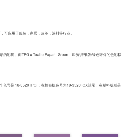
为涂层工艺色彩，可应用于服装，家居，皮革，涂料等行业。
PG = Textile Papar - Green，即纺织/纸版/绿色环保的色彩指
 18-3520TPG ；在棉布版色号为18-3520TCX结尾；在塑料版则是