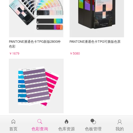
PANTONE潘通色卡TPG新版2800种
PANTONE潘通色卡TPG可撕版色票
色彩
￥1679
￥5080
PANTONE TPG单张色票纸版-补充页
18-3518TPG
首页
色彩查询
色库资源
色板管理
我的
￥98