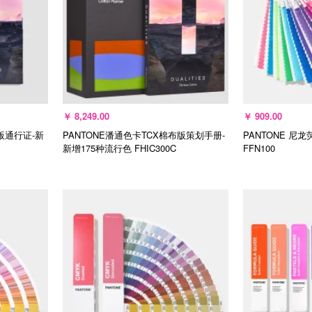
￥
8,249.00
￥
909.00
版通行证-新
PANTONE潘通色卡TCX棉布版策划手册-
PANTONE 尼
新增175种流行色
FHIC300C
FFN100
加入购物车
加