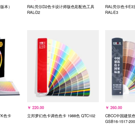
光版本）
RAL劳尔D2色卡设计师版色彩配色工具
RAL劳尔色卡E3
RAL-D2
RAL-E3
加入购物车
加
￥
220.00
￥
260.00
YK色卡
立邦梦幻色卡调色色卡 1988色
QTC102
CBCC中国建筑色
GSB16-1517-200