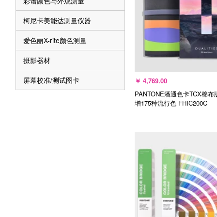
彩谱颜色与外观测量
柯尼卡美能达测量仪器
爱色丽X-rite颜色测量
摄影器材
屏幕校准/测试图卡
￥
4,769.00
PANTONE潘通色卡TCX棉布
增175种流行色
FHIC200C
加入购物车