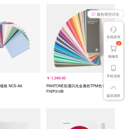
我有个想法
入购物车
加入购物车
在线咨询
颜色管控讨论
想找个色卡
0
购物车
手机浏览
￥
1,049.00
6规格
NCS-A6
PANTONE彩通闪光金属色TPM色卡
FHIP310B
返回顶部
选择规格
加入购物车