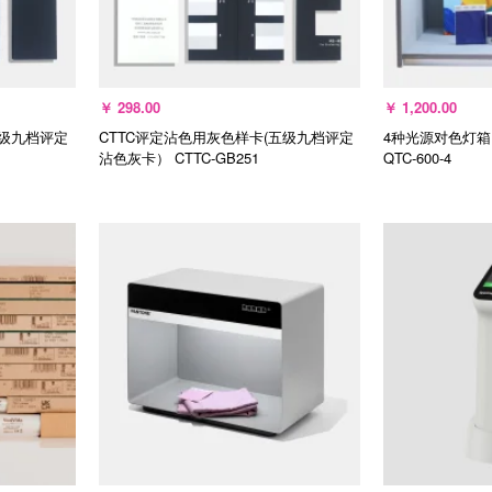
￥
298.00
￥
1,200.00
五级九档评定
CTTC评定沾色用灰色样卡(五级九档评定
4种光源对色灯
沾色灰卡）
CTTC-GB251
QTC-600-4
选择规格