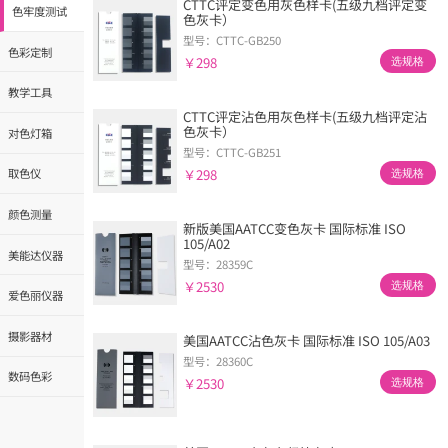
CTTC评定变色用灰色样卡(五级九档评定变
色牢度测试
色灰卡）
型号：CTTC-GB250
色彩定制
￥298
选规格
教学工具
CTTC评定沾色用灰色样卡(五级九档评定沾
色灰卡）
对色灯箱
型号：CTTC-GB251
￥298
取色仪
选规格
颜色测量
新版美国AATCC变色灰卡 国际标准 ISO
105/A02
美能达仪器
型号：28359C
￥2530
选规格
爱色丽仪器
摄影器材
美国AATCC沾色灰卡 国际标准 ISO 105/A03
型号：28360C
数码色彩
￥2530
选规格