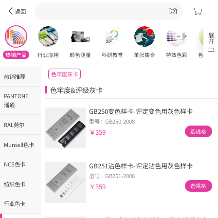
返回
展开
热销产品
行业应用
颜色测量
科研教育
单张集合
特效色彩
色彩工
色牢度灰卡
热销推荐
色牢度&评级灰卡
PANTONE
潘通
GB250变色样卡-评定变色用灰色样卡
型号：GB250-2008
RAL劳尔
￥359
选规格
Munsell色卡
NCS色卡
GB251沾色样卡-评定沾色用灰色样卡
型号：GB251-2008
纺织色卡
￥359
选规格
行业色卡