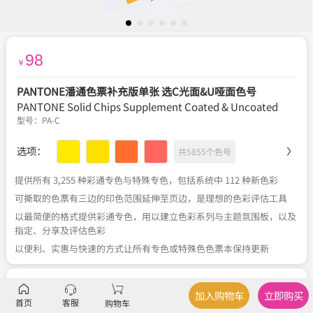
98
￥
PANTONE潘通色票补充版单张 选C光面&U哑面色号
PANTONE Solid Chips Supplement Coated & Uncoated
型号：
PA-C
选项：
共5855个色号
提供所有 3,255 种彩通专色与特殊专色，包括系统中 112 种新色彩
可撕取的色票有三边的印色范围延伸至页边，是理想的色彩评估工具
以最简便的格式提供彩通专色，用以建立色彩系列与主题氛围板，以及
指定、分享及评估色彩
以便利、实惠与快速的方式让所有专色或特殊色色票本保持更新
描述
产品规格
、
色号列表
加入购物车
立即购买
首页
客服
购物车