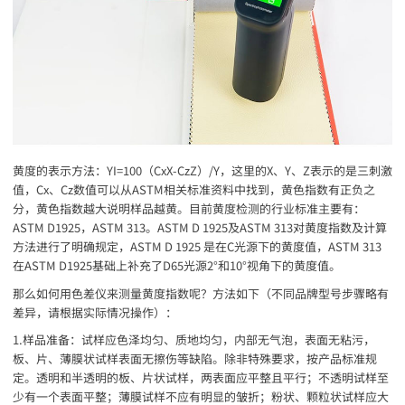
黄度的表示方法：YI=100（CxX-CzZ）/Y，这里的X、Y、Z表示的是三刺激
值，Cx、Cz数值可以从ASTM相关标准资料中找到，黄色指数有正负之
分，黄色指数越大说明样品越黄。目前黄度检测的行业标准主要有：
ASTM D1925，ASTM 313。ASTM D 1925及ASTM 313对黄度指数及计算
方法进行了明确规定，ASTM D 1925 是在C光源下的黄度值，ASTM 313
在ASTM D1925基础上补充了D65光源2°和10°视角下的黄度值。
那么如何用色差仪来测量黄度指数呢？方法如下（不同品牌型号步骤略有
差异，请根据实际情况操作）：
1.样品准备：试样应色泽均匀、质地均匀，内部无气泡，表面无粘污，
板、片、薄膜状试样表面无擦伤等缺陷。除非特殊要求，按产品标准规
定。透明和半透明的板、片状试样，两表面应平整且平行；不透明试样至
少有一个表面平整；薄膜试样不应有明显的皱折；粉状、颗粒状试样应大