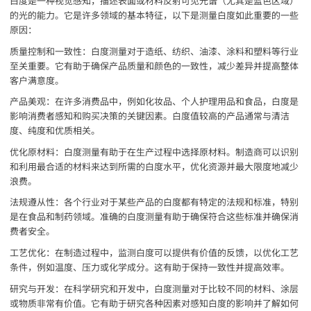
白度是一种视觉感知，描述表面或材料反射可见光谱（尤其是蓝色区域）
的光的能力。它是许多领域的基本特征，以下是测量白度如此重要的一些
原因：
质量控制和一致性：白度测量对于造纸、纺织、油漆、涂料和塑料等行业
至关重要。它有助于确保产品质量和颜色的一致性，减少差异并提高整体
客户满意度。
产品美观：在许多消费品中，例如化妆品、个人护理用品和食品，白度是
影响消费者感知和购买决策的关键因素。白度值较高的产品通常与清洁
度、纯度和优质相关。
优化原材料：白度测量有助于在生产过程中选择原材料。制造商可以识别
和利用最合适的材料来达到所需的白度水平，优化资源并最大限度地减少
浪费。
法规遵从性：各个行业对于某些产品的白度都有特定的法规和标准，特别
是在食品和制药领域。准确的白度测量有助于确保符合这些标准并确保消
费者安全。
工艺优化：在制造过程中，监测白度可以提供有价值的反馈，以优化工艺
条件，例如温度、压力或化学成分。这有助于保持一致性并提高效率。
研究与开发：在科学研究和开发中，白度测量对于比较不同的材料、涂层
或物质非常有价值。它有助于研究各种因素对感知白度的影响并了解如何