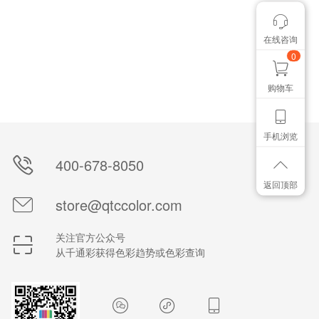
在线咨询
我有个想法
想找个色卡
0
购物车
手机浏览
400-678-8050
返回顶部
store@qtccolor.com
关注官方公众号
从千通彩获得色彩趋势或色彩查询