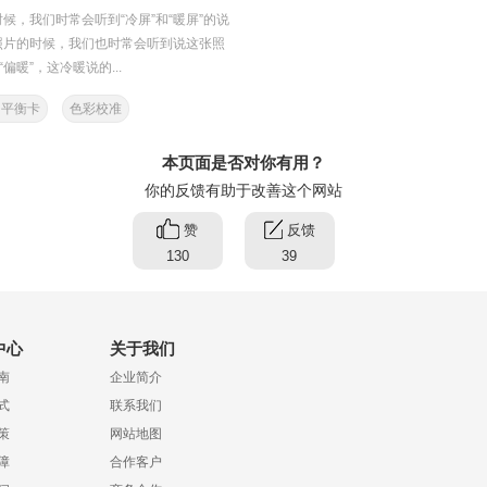
候，我们时常会听到“冷屏”和“暖屏”的说
照片的时候，我们也时常会听到说这张照
“偏暖”，这冷暖说的...
白平衡卡
色彩校准
本页面是否对你有用？
你的反馈有助于改善这个网站
赞
反馈
130
39
中心
关于我们
南
企业简介
式
联系我们
策
网站地图
障
合作客户