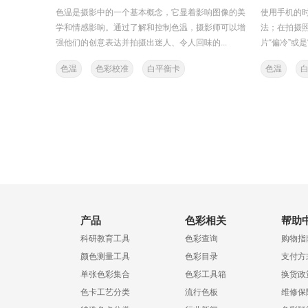
色温是摄影中的一个基本概念，它显着影响图像的美
使用手机的时
学和情感影响。通过了解和控制色温，摄影师可以增
法；在拍摄
强他们的创意表达并拍摄出迷人、令人回味的...
片“偏冷”或是
色温
色彩校准
白平衡卡
色温
产品
色彩相关
帮助
科研教育工具
色彩查询
购物指
颜色测量工具
色彩目录
支付方
单张色彩集合
色彩工具箱
换货政
色卡工艺分类
流行色板
维修保