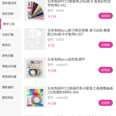
日本色研PCCS新配色199a色卡 各色彩检定
色牢度测试
学校用6-001
型号：50566
色彩定制
￥118
选规格
教学工具
日本色研pccs练习用空表格 演习台纸 需搭
配199a色卡才能用6-007
对色灯箱
型号：51550
￥58
取色仪
选规格
颜色测量
日本色研pccs迷你色调环
型号：cata0413
美能达仪器
￥198
选规格
爱色丽仪器
摄影器材
日本色研PCCS色相环色卡配色工具便携画画
132色塑料材料6-004
型号：cata0409
数码色彩
￥168
选规格