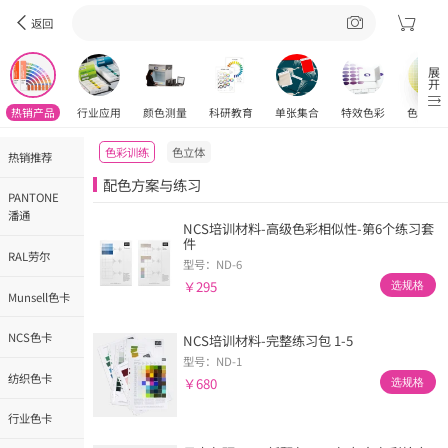
返回
展开
热销产品
行业应用
颜色测量
科研教育
单张集合
特效色彩
色彩工
色彩训练
色立体
热销推荐
配色方案与练习
PANTONE
潘通
NCS培训材料-高级色彩相似性-第6个练习套
件
RAL劳尔
型号：ND-6
￥295
选规格
Munsell色卡
NCS色卡
NCS培训材料-完整练习包 1-5
型号：ND-1
纺织色卡
￥680
选规格
行业色卡