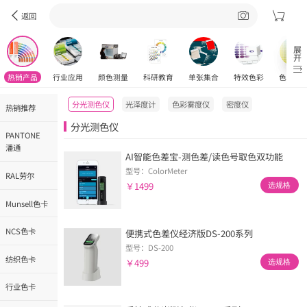
返回
展开
热销产品
行业应用
颜色测量
科研教育
单张集合
特效色彩
色彩工
分光测色仪
光泽度计
色彩雾度仪
密度仪
热销推荐
分光测色仪
PANTONE
潘通
AI智能色差宝-测色差/读色号取色双功能
型号：ColorMeter
RAL劳尔
￥1499
选规格
Munsell色卡
NCS色卡
便携式色差仪经济版DS-200系列
型号：DS-200
纺织色卡
￥499
选规格
行业色卡