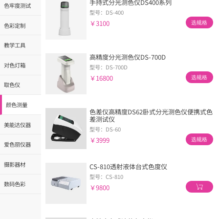
手持式分光测色仪DS400系列
色牢度测试
型号：DS-400
￥3100
选规格
色彩定制
教学工具
高精度分光测色仪DS-700D
对色灯箱
型号：DS-700D
￥16800
选规格
取色仪
颜色测量
色差仪高精度DS62卧式分光测色仪便携式色
差测试仪
美能达仪器
型号：DS-60
￥3999
选规格
爱色丽仪器
摄影器材
CS-810透射液体台式色度仪
型号：CS-810
数码色彩
￥9800