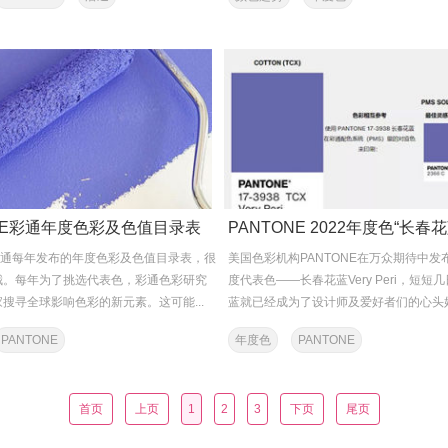
ONE彩通年度色彩及色值目录表
E彩通每年发布的年度色彩及色值目录表，很
美国色彩机构PANTONE在万众期待中发布
哦。每年为了挑选代表色，彩通色彩研究
度代表色——长春花蓝Very Peri，短短
搜寻全球影响色彩的新元素。这可能...
蓝就已经成为了设计师及爱好者们的心头
潮势...
PANTONE
年度色
PANTONE
首页
上页
1
2
3
下页
尾页