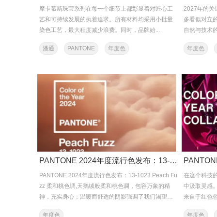
摩卡慕斯珠宝系列在每一个细节上都彰显着对匠心工
2027年的
艺和可持续发展的执着追求。所有材料均采用小批量
多看似对立
染色工艺，最大程度减少浪费。同时，品牌始...
自然与技术的
潘通
PANTONE
年度色
年度色
PANTONE 2024年度流行色发布：13-1023 Peach Fuzz 柔和桃色调
PANTONE 2024年度流行色发布：13-1023 Peach Fu
在这个科技
zz 柔和桃色调,天鹅绒般柔和桃色调，包容万象的精
中汲取灵感。PA
神，充实身心；温暖而舒适的阴影强调了我们渴望与
来自于红色
他人团聚...
于天然...
年度色
年度色