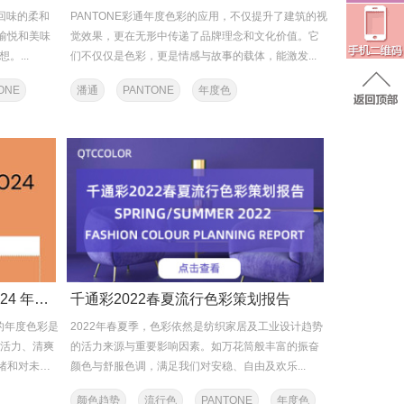
人回味的柔和
PANTONE彩通年度色彩的应用，不仅提升了建筑的视
愉悦和美味
觉效果，更在无形中传递了品牌理念和文化价值。它
。...
们不仅仅是色彩，更是情感与故事的载体，能激发...
ONE
潘通
PANTONE
年度色
COLORO X WGSN联合发布2024 年度色彩：APRICOT CRUSH
千通彩2022春夏流行色彩策划报告
 年的年度色彩是
2022年春夏季，色彩依然是纺织家居及工业设计趋势
复活力、清爽
的活力来源与重要影响因素。如万花筒般丰富的振奋
绪和对未来
颜色与舒服色调，满足我们对安稳、自由及欢乐...
颜色趋势
流行色
PANTONE
年度色