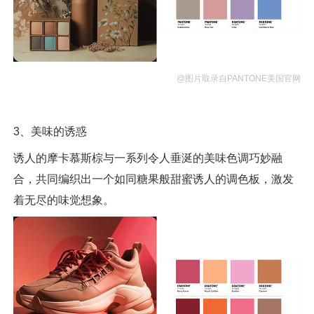
@图片取录自PANTONE美国官网
3、美味的诱惑
诱人的摩卡慕斯棕与一系列令人垂涎的美味色调巧妙融
合，共同编织出一个如同糖果般甜蜜诱人的调色板，激发
着无尽的味觉想象。