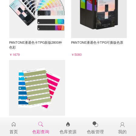
PANTONE潘通色卡TPG新版2800种
PANTONE潘通色卡TPG可撕版色票
色彩
￥1679
￥5080
PANTONE TPG单张色票纸版-补充页
16-0430TPG
首页
色彩查询
色库资源
色板管理
我的
￥98