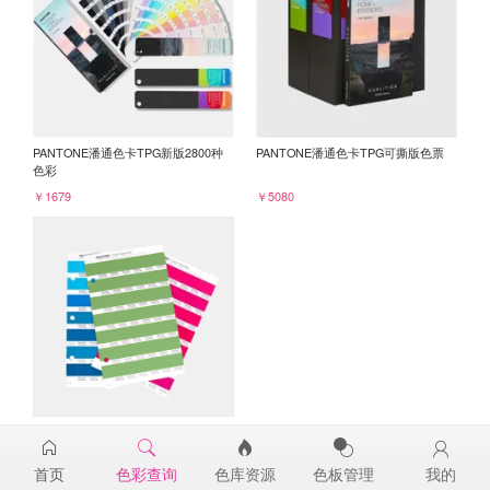
PANTONE潘通色卡TPG新版2800种
PANTONE潘通色卡TPG可撕版色票
色彩
￥1679
￥5080
PANTONE TPG单张色票纸版-补充页
16-0237TPG
首页
色彩查询
色库资源
色板管理
我的
￥98