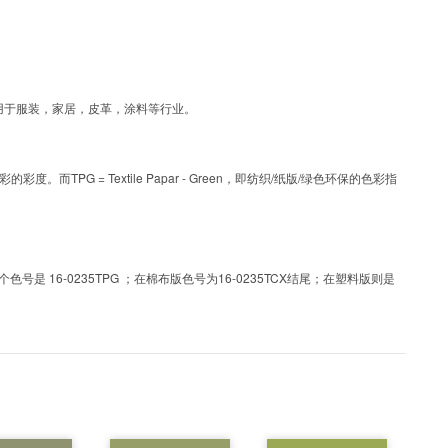
彩，可应用于服装，家居，皮革，涂料等行业。
PG = Textile Papar - Green，即纺织/纸版/绿色环保的色彩指
 16-0235TPG ；在棉布版色号为16-0235TCX结尾；在塑料版则是