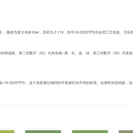
G的色号 ，颜色为英文名称 Kiwi，页码为 2.119，色号16-0235TPG为涂层工艺色
明或暗。第二对数字（02）代表色相--黄、红、蓝、绿。第三对数字（35）代表色彩的彩度。而T
6-0235TPG 。这个色彩透过独特的字尾来区别不同的材质。在漆料涂层纸版，这个色号是