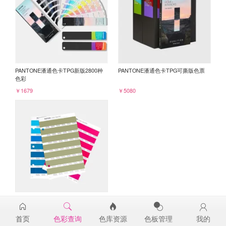
PANTONE潘通色卡TPG新版2800种
PANTONE潘通色卡TPG可撕版色票
色彩
￥1679
￥5080
PANTONE TPG单张色票纸版-补充页
16-0526TPG
首页
色彩查询
色库资源
色板管理
我的
￥98