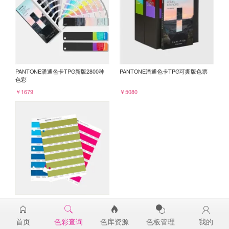
PANTONE潘通色卡TPG新版2800种
PANTONE潘通色卡TPG可撕版色票
色彩
￥1679
￥5080
PANTONE TPG单张色票纸版-补充页
16-0543TPG
首页
色彩查询
色库资源
色板管理
我的
￥98