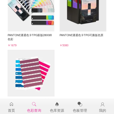
PANTONE潘通色卡TPG新版2800种
PANTONE潘通色卡TPG可撕版色票
色彩
￥1679
￥5080
PANTONE TPG单张色票纸版-补充页
19-2432TPG
首页
色彩查询
色库资源
色板管理
我的
￥98