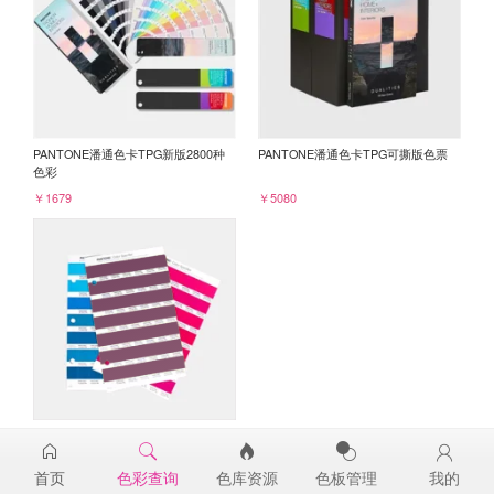
PANTONE潘通色卡TPG新版2800种
PANTONE潘通色卡TPG可撕版色票
色彩
￥1679
￥5080
PANTONE TPG单张色票纸版-补充页
19-2524TPG
首页
色彩查询
色库资源
色板管理
我的
￥98