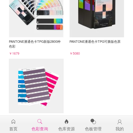
PANTONE潘通色卡TPG新版2800种
PANTONE潘通色卡TPG可撕版色票
色彩
￥1679
￥5080
PANTONE TPG单张色票纸版-补充页
19-2814TPG
首页
色彩查询
色库资源
色板管理
我的
￥98