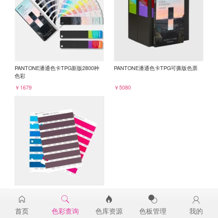
PANTONE潘通色卡TPG新版2800种
PANTONE潘通色卡TPG可撕版色票
色彩
￥1679
￥5080
PANTONE TPG单张色票纸版-补充页
19-2520TPG
首页
色彩查询
色库资源
色板管理
我的
￥98