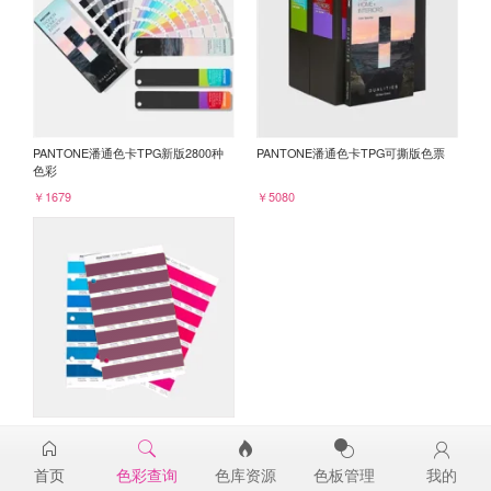
PANTONE潘通色卡TPG新版2800种
PANTONE潘通色卡TPG可撕版色票
色彩
￥1679
￥5080
PANTONE TPG单张色票纸版-补充页
19-2428TPG
首页
色彩查询
色库资源
色板管理
我的
￥98