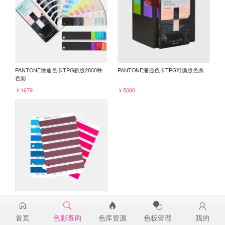
PANTONE潘通色卡TPG新版2800种
PANTONE潘通色卡TPG可撕版色票
色彩
￥1679
￥5080
PANTONE TPG单张色票纸版-补充页
19-2430TPG
首页
色彩查询
色库资源
色板管理
我的
￥98