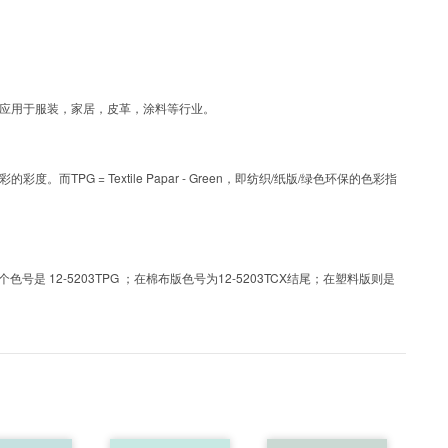
艺色彩，可应用于服装，家居，皮革，涂料等行业。
PG = Textile Papar - Green，即纺织/纸版/绿色环保的色彩指
 12-5203TPG ；在棉布版色号为12-5203TCX结尾；在塑料版则是