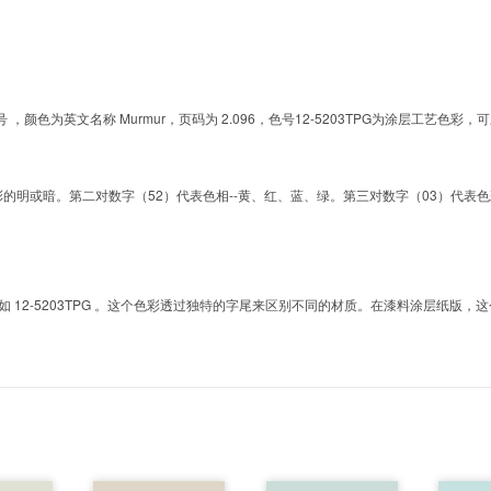
G的色号 ，颜色为英文名称 Murmur，页码为 2.096，色号12-5203TPG为涂层工
明或暗。第二对数字（52）代表色相--黄、红、蓝、绿。第三对数字（03）代表色彩的彩度。而T
2-5203TPG 。这个色彩透过独特的字尾来区别不同的材质。在漆料涂层纸版，这个色号是