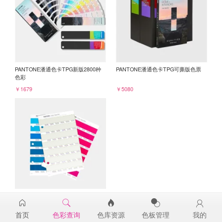
PANTONE潘通色卡TPG新版2800种
PANTONE潘通色卡TPG可撕版色票
色彩
￥1679
￥5080
PANTONE TPG单张色票纸版-补充页
12-5201TPG
首页
色彩查询
色库资源
色板管理
我的
￥98