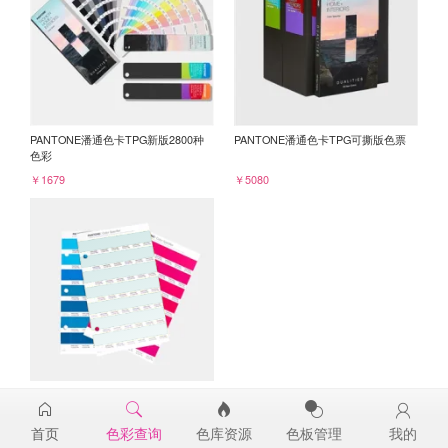
PANTONE潘通色卡TPG新版2800种
PANTONE潘通色卡TPG可撕版色票
色彩
￥1679
￥5080
PANTONE TPG单张色票纸版-补充页
12-5206TPG
首页
色彩查询
色库资源
色板管理
我的
￥98