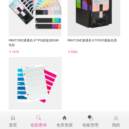
PANTONE潘通色卡TPG新版2800种
PANTONE潘通色卡TPG可撕版色票
色彩
￥1679
￥5080
PANTONE TPG单张色票纸版-补充页
12-5303TPG
首页
色彩查询
色库资源
色板管理
我的
￥98