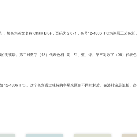
的色号 ，颜色为英文名称 Chalk Blue，页码为 2.071，色号12-4806TPG为涂
明或暗。第二对数字（48）代表色相--黄、红、蓝、绿。第三对数字（06）代表色彩的彩度。而T
2-4806TPG 。这个色彩透过独特的字尾来区别不同的材质。在漆料涂层纸版，这个色号是