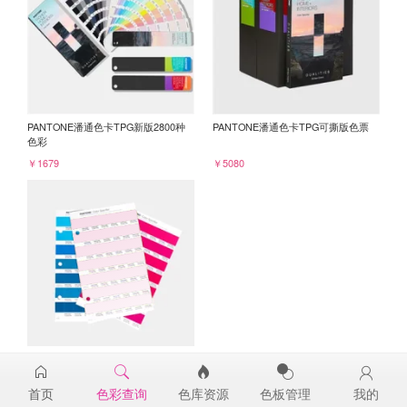
PANTONE潘通色卡TPG新版2800种
PANTONE潘通色卡TPG可撕版色票
色彩
￥1679
￥5080
PANTONE TPG单张色票纸版-补充页
13-3207TPG
首页
色彩查询
色库资源
色板管理
我的
￥98