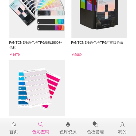
PANTONE潘通色卡TPG新版2800种
PANTONE潘通色卡TPG可撕版色票
色彩
￥1679
￥5080
PANTONE TPG单张色票纸版-补充页
13-3406TPG
首页
色彩查询
色库资源
色板管理
我的
￥98