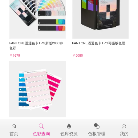
PANTONE潘通色卡TPG新版2800种
PANTONE潘通色卡TPG可撕版色票
色彩
￥1679
￥5080
PANTONE TPG单张色票纸版-补充页
13-2808TPG
首页
色彩查询
色库资源
色板管理
我的
￥98