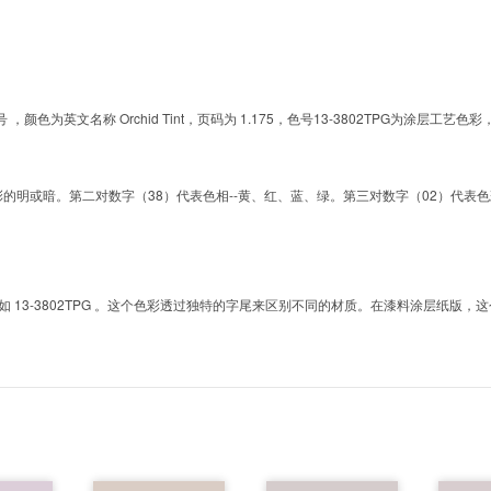
的色号 ，颜色为英文名称 Orchid Tint，页码为 1.175，色号13-3802TPG为
明或暗。第二对数字（38）代表色相--黄、红、蓝、绿。第三对数字（02）代表色彩的彩度。而T
3-3802TPG 。这个色彩透过独特的字尾来区别不同的材质。在漆料涂层纸版，这个色号是