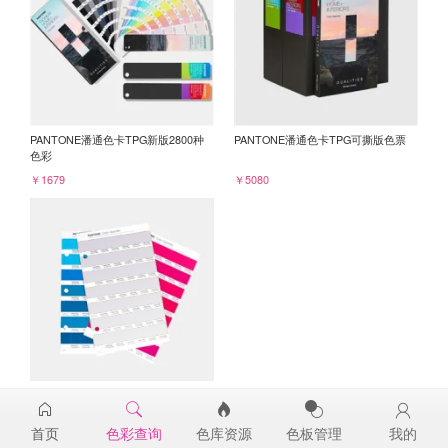
PANTONE潘通色卡TPG新版2800种
PANTONE潘通色卡TPG可撕版色票
色彩
￥1679
￥5080
PANTONE TPG单张色票纸版-补充页
13-3805TPG
首页
色彩查询
色库资源
色板管理
我的
￥98