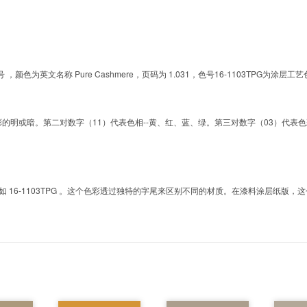
的色号 ，颜色为英文名称 Pure Cashmere，页码为 1.031，色号16-1103TP
明或暗。第二对数字（11）代表色相--黄、红、蓝、绿。第三对数字（03）代表色彩的彩度。而T
6-1103TPG 。这个色彩透过独特的字尾来区别不同的材质。在漆料涂层纸版，这个色号是