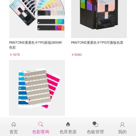
PANTONE潘通色卡TPG新版2800种
PANTONE潘通色卡TPG可撕版色票
色彩
￥1679
￥5080
PANTONE TPG单张色票纸版-补充页
16-1106TPG
首页
色彩查询
色库资源
色板管理
我的
￥98