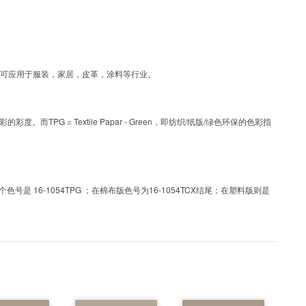
层工艺色彩，可应用于服装，家居，皮革，涂料等行业。
PG = Textile Papar - Green，即纺织/纸版/绿色环保的色彩指
 16-1054TPG ；在棉布版色号为16-1054TCX结尾；在塑料版则是