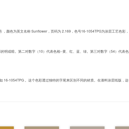
的色号 ，颜色为英文名称 Sunflower，页码为 2.169，色号16-1054TPG为涂
明或暗。第二对数字（10）代表色相--黄、红、蓝、绿。第三对数字（54）代表色彩的彩度。而T
6-1054TPG 。这个色彩透过独特的字尾来区别不同的材质。在漆料涂层纸版，这个色号是