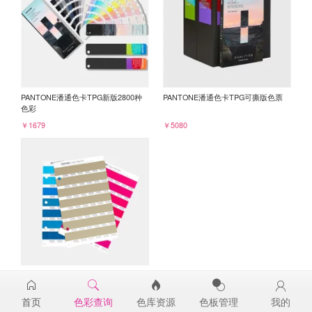
PANTONE潘通色卡TPG新版2800种
PANTONE潘通色卡TPG可撕版色票
色彩
￥1679
￥5080
PANTONE TPG单张色票纸版-补充页
16-1010TPG
首页
色彩查询
色库资源
色板管理
我的
￥98