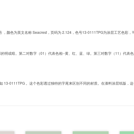
的色号 ，颜色为英文名称 Seacrest，页码为 2.124，色号13-0111TPG为涂层
明或暗。第二对数字（01）代表色相--黄、红、蓝、绿。第三对数字（11）代表色彩的彩度。而T
3-0111TPG 。这个色彩透过独特的字尾来区别不同的材质。在漆料涂层纸版，这个色号是