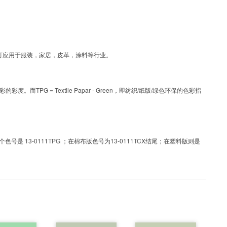
工艺色彩，可应用于服装，家居，皮革，涂料等行业。
PG = Textile Papar - Green，即纺织/纸版/绿色环保的色彩指
 13-0111TPG ；在棉布版色号为13-0111TCX结尾；在塑料版则是