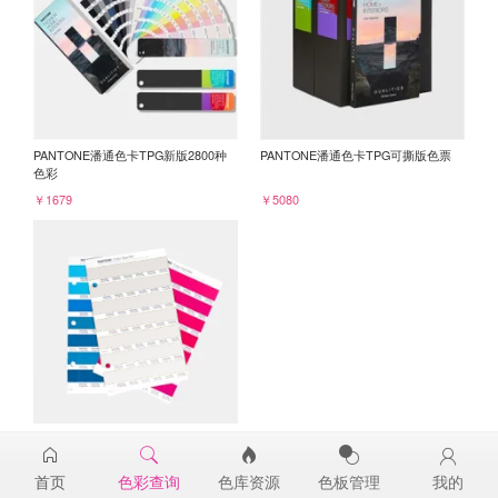
PANTONE潘通色卡TPG新版2800种
PANTONE潘通色卡TPG可撕版色票
色彩
￥1679
￥5080
PANTONE TPG单张色票纸版-补充页
13-0002TPG
首页
色彩查询
色库资源
色板管理
我的
￥98