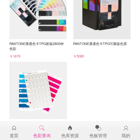
PANTONE潘通色卡TPG新版2800种
PANTONE潘通色卡TPG可撕版色票
色彩
￥1679
￥5080
PANTONE TPG单张色票纸版-补充页
13-0000TPG
首页
色彩查询
色库资源
色板管理
我的
￥98