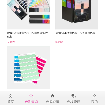
PANTONE潘通色卡TPG新版2800种
PANTONE潘通色卡TPG可撕版色票
色彩
￥1679
￥5080
PANTONE TPG单张色票纸版-补充页
13-0117TPG
首页
色彩查询
色库资源
色板管理
我的
￥98