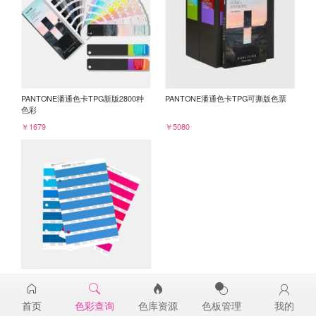
PANTONE潘通色卡TPG新版2800种
PANTONE潘通色卡TPG可撕版色票
色彩
￥1679
￥5080
PANTONE TPG单张色票纸版-补充页
17-4336TPG
首页
色彩查询
色库资源
色板管理
我的
￥98